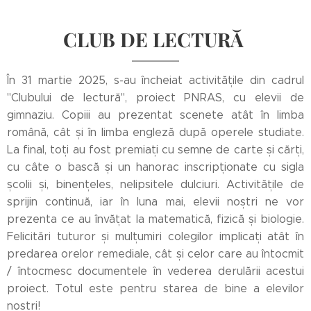
CLUB DE LECTURĂ
În 31 martie 2025, s-au încheiat activitățile din cadrul
"Clubului de lectură", proiect PNRAS, cu elevii de
gimnaziu. Copiii au prezentat scenete atât în limba
română, cât și în limba engleză după operele studiate.
La final, toți au fost premiați cu semne de carte și cărți,
cu câte o bască și un hanorac inscripționate cu sigla
școlii și, binențeles, nelipsitele dulciuri. Activitățile de
sprijin continuă, iar în luna mai, elevii noștri ne vor
prezenta ce au învățat la matematică, fizică și biologie.
Felicitări tuturor și mulțumiri colegilor implicați atât în
predarea orelor remediale, cât și celor care au întocmit
/ întocmesc documentele în vederea derulării acestui
proiect. Totul este pentru starea de bine a elevilor
noștri!